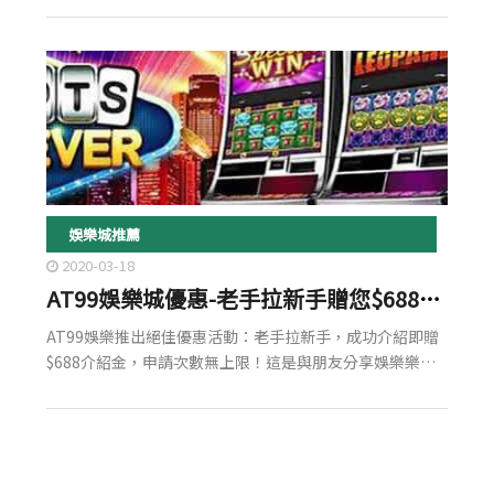
何提升勝率，並學習專業玩家的密技。立即加入AT99娛樂
城，運用這些實用策略，在百家樂遊戲中贏取更多獎金！
娛樂城推薦
2020-03-18
AT99娛樂城優惠-老手拉新手贈您$688介
紹金，申請無上限!
AT99娛樂推出絕佳優惠活動：老手拉新手，成功介紹即贈
$688介紹金，申請次數無上限！這是與朋友分享娛樂樂
趣，同時輕鬆賺取額外獎金的好機會。立即參與，無限享
受AT99娛樂的豐厚回饋，讓您的娛樂之旅更具價值！