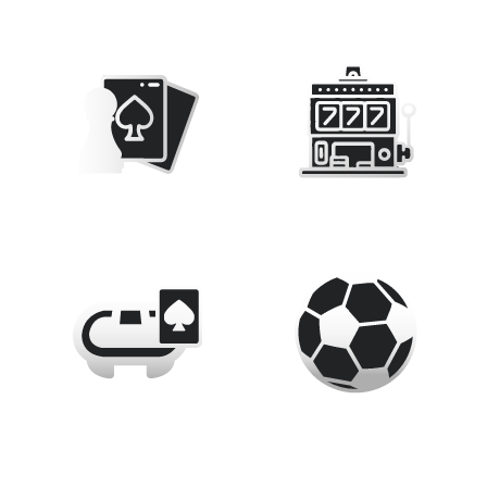
真人娛樂場
老虎機
真人遊戲
體育賽事