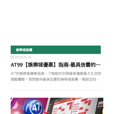
的程序。無論是遊戲存款還是取款，AT99娛樂城都能為您
提供安全可靠的交易環境，確保您的娛樂體驗無憂無慮。
立即加入AT99娛樂城，享受頂尖的服務和最便捷的信用卡
儲值體驗。
娛樂城推薦
2019-06-24
AT99【娛樂城優惠】指南-最具信譽的娛
樂城推薦與評價
AT99娛樂城優惠指南，了解如何利用最新優惠最大化您的
遊戲體驗。我們提供最具信譽的娛樂城推薦，幫助您找到
最佳的線上娛樂平台。此外，通過詳細的娛樂城評價，您
可以獲得關於不同平台的真實反饋，確保您的選擇符合您
的需求。立即查看我們的指南，掌握行業內部信息，讓您
的娛樂體驗更加愉快和安全。