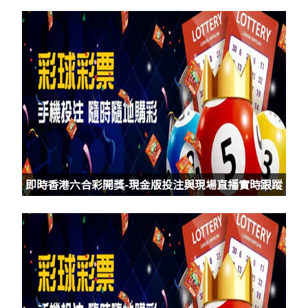
即時香港六合彩開獎-現金版投注與現場直播實時跟蹤