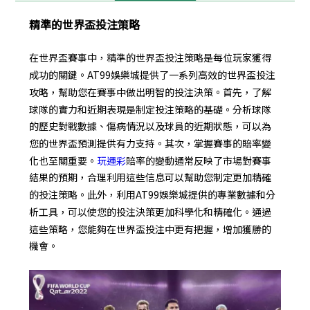
精準的世界盃投注策略
在世界盃賽事中，精準的世界盃投注策略是每位玩家獲得
成功的關鍵。AT99娛樂城提供了一系列高效的世界盃投注
攻略，幫助您在賽事中做出明智的投注決策。首先，了解
球隊的實力和近期表現是制定投注策略的基礎。分析球隊
的歷史對戰數據、傷病情況以及球員的近期狀態，可以為
您的世界盃預測提供有力支持。其次，掌握賽事的賠率變
化也至關重要。
玩運彩
賠率的變動通常反映了市場對賽事
結果的預期，合理利用這些信息可以幫助您制定更加精確
的投注策略。此外，利用AT99娛樂城提供的專業數據和分
析工具，可以使您的投注決策更加科學化和精確化。通過
這些策略，您能夠在世界盃投注中更有把握，增加獲勝的
機會。