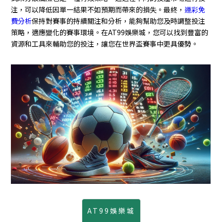
注，可以降低因單一結果不如預期而帶來的損失。最終，
運彩免
費分析
保持對賽事的持續關注和分析，能夠幫助您及時調整投注
策略，適應變化的賽事環境。在AT99娛樂城，您可以找到豐富的
資源和工具來輔助您的投注，讓您在世界盃賽事中更具優勢。
AT99娛樂城