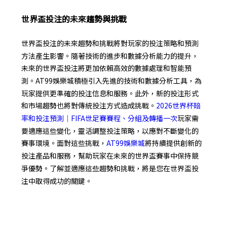
世界盃投注的未來趨勢與挑戰
世界盃投注的未來趨勢和挑戰將對玩家的投注策略和預測
方法產生影響。隨著技術的進步和數據分析能力的提升，
未來的世界盃投注將更加依賴高效的數據處理和智能預
測。AT99娛樂城積極引入先進的技術和數據分析工具，為
玩家提供更準確的投注信息和服務。此外，新的投注形式
和市場趨勢也將對傳統投注方式造成挑戰。
2026世界杯賠
率和投注預測｜FIFA世足賽賽程、分組及轉播一次
玩家需
要適應這些變化，靈活調整投注策略，以應對不斷變化的
賽事環境。面對這些挑戰，
AT99娛樂城
將持續提供創新的
投注產品和服務，幫助玩家在未來的世界盃賽事中保持競
爭優勢。了解並適應這些趨勢和挑戰，將是您在世界盃投
注中取得成功的關鍵。