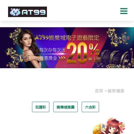
最新優惠
首頁
最新優惠
玩運彩
娛樂城推薦
六合彩