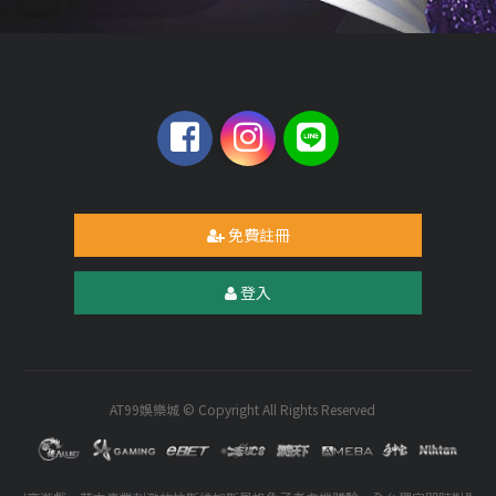
免費註冊
登入
AT99娛樂城 © Copyright All Rights Reserved