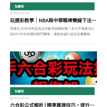
玩運彩
2018-06-05
玩運彩教學｜NBA與中華職棒雙線下注，
高額回報
想要在2026世界盃投注中贏得高額回報？本文不僅會深入
探討FIFA世足賽的熱門賽事，還會詳細介紹世足賽賽程，
幫助您掌握每場比賽的投注機會。此外，我們還會教您如
何將NBA與中華職棒的雙線下注策略應用於世足賽投注，
提升您的勝率和收益。
玩運彩
2018-05-31
六合彩公式解析 | 精準算牌技巧，提升中