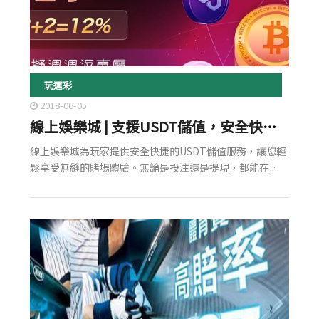
玩運彩
2018-06-05
線上娛樂城 | 支援USDT儲值，安全快捷
玩轉賭場
線上娛樂城為玩家提供安全快捷的USDT儲值服務，讓您輕
鬆享受無縫的賭場體驗。無論是投注還是提現，都能在這
裡輕鬆完成。透過支援USDT儲值的線上娛樂城，您可以快
速上手各種精彩遊戲，享受無憂無慮的娛樂時光。