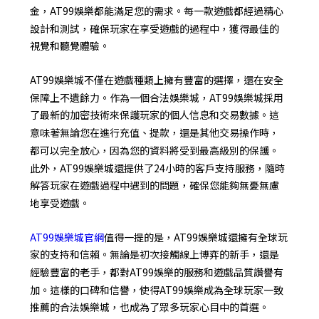
金，AT99娛樂都能滿足您的需求。每一款遊戲都經過精心
設計和測試，確保玩家在享受遊戲的過程中，獲得最佳的
視覺和聽覺體驗。
AT99娛樂城不僅在遊戲種類上擁有豐富的選擇，還在安全
保障上不遺餘力。作為一個合法娛樂城，AT99娛樂城採用
了最新的加密技術來保護玩家的個人信息和交易數據。這
意味著無論您在進行充值、提款，還是其他交易操作時，
都可以完全放心，因為您的資料將受到最高級別的保護。
此外，AT99娛樂城還提供了24小時的客戶支持服務，隨時
解答玩家在遊戲過程中遇到的問題，確保您能夠無憂無慮
地享受遊戲。
AT99娛樂城官網
值得一提的是，AT99娛樂城還擁有全球玩
家的支持和信賴。無論是初次接觸線上博弈的新手，還是
經驗豐富的老手，都對AT99娛樂的服務和遊戲品質讚譽有
加。這樣的口碑和信譽，使得AT99娛樂成為全球玩家一致
推薦的合法娛樂城，也成為了眾多玩家心目中的首選。