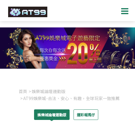
AT99娛樂城-合法、安心、有趣，全球玩家一致推薦
首頁
娛樂城論壇運動版
AT99娛樂城-合法、安心、有趣，全球玩家一致推薦
娛樂城論壇運動版
運彩報馬仔