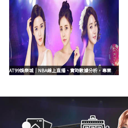
AT99娛樂城｜NBA線上直播、實時數據分析，專業解說帶你看懂比賽