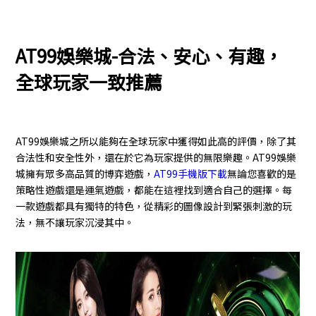
AT99娛樂城-合法、安心、有趣，
全球玩家一致推薦
AT99娛樂城之所以能夠在全球玩家中獲得如此高的評價，除了其
合法性和安全性外，還在於它為玩家提供的無限樂趣。AT99娛樂
城擁有眾多高品質的博弈遊戲，
AT99手機版下載
無論您喜歡的是
策略性遊戲還是運氣遊戲，都能在這裡找到適合自己的選擇。每
一款遊戲都具有獨特的特色，從精彩的圖像設計到緊張刺激的玩
法，無不讓玩家沉浸其中。