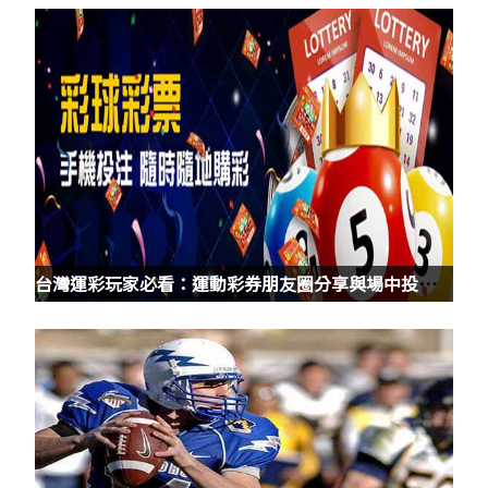
台灣運彩玩家必看：運動彩券朋友圈分享與場中投注指南